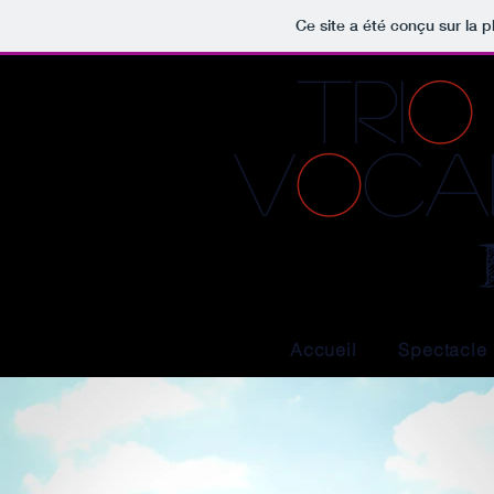
Ce site a été conçu sur la p
TRI
O
V
o
ca
Accueil
Spectacle