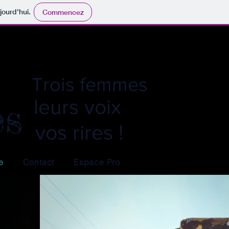
jourd'hui.
Commencez
Trois femmes
es
leurs voix
vos rires !
e
Contact
Espace Pro