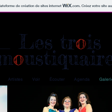
lateforme de création de sites internet
.com
. Créez votre site au
Les tr
o
is
l
m
o
ustiquair
Artistes
Voir
Écouter
Agenda
Galeri